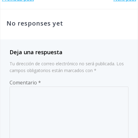
Navegación
Navegación
de
de
No responses yet
entradas
entradas
Deja una respuesta
Tu dirección de correo electrónico no será publicada.
Los
campos obligatorios están marcados con
*
Comentario
*